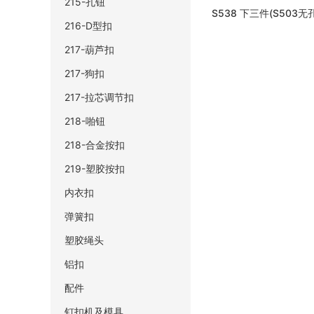
215-孔钮
S538 下三件(S503
216-D型扣
217-葫芦扣
217-狗扣
217-拉芯调节扣
218-啪钮
218-合金按扣
219-塑胶按扣
内衣扣
弹簧扣
塑胶绳头
铝扣
配件
钉扣机及模具