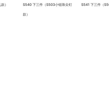
无孔款）
S540 下三件（S503小钮珠尖钉
S541 下三件（S
款）