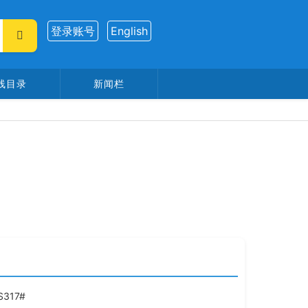
登录账号
English
线目录
新闻栏
:
S317#