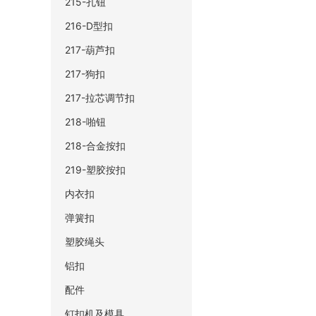
215-孔钮
216-D型扣
217-葫芦扣
217-狗扣
217-拉芯调节扣
218-啪钮
218-合金按扣
219-塑胶按扣
内衣扣
弹簧扣
塑胶绳头
铝扣
配件
钉扣机及模具