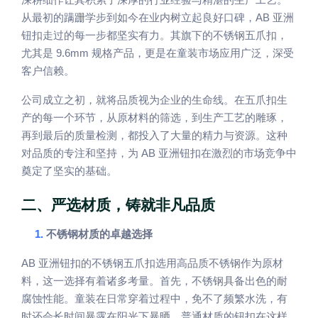
深耕细作让其积累了深厚的行业经验与精湛的生产工艺。
AB
从最初的蹒跚学步到如今在业内树立起良好口碑，
亚洲
钮扣走过的每一步都坚实有力。其旗下的不锈钢五爪扣，
9.6mm
尤其是
规格产品，更是在童装市场应用广泛，深受
客户信赖。
公司成立之初，就将品质视为企业的生命线。在五爪扣生
产的每一个环节，从原材料的筛选，到生产工艺的雕琢，
再到最后的质量检测，都投入了大量的精力与资源。这种
AB
对品质的专注和坚持，为
亚洲钮扣在激烈的市场竞争中
奠定了坚实的基础。
二、严选材质，铸就非凡品质
1.
不锈钢材质的卓越选择
AB
亚洲钮扣的不锈钢五爪扣选用高品质不锈钢作为原材
料，这一选择有着诸多考量。首先，不锈钢具备出色的耐
腐蚀性能。童装在日常穿着过程中，免不了频繁水洗，有
时还会长时间暴露在阳光下暴晒。普通材质的钮扣在这样