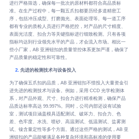
进行严格筛选，确保每一批次的原材料都符合高品质标
准。在生产过程中，每一颗五爪扣都要历经多道精密工
序，包括冲压成型、打磨抛光、表面处理等。每一道工序
都有专业的质检人员进行严格把控，对产品的尺寸精度、
表面光洁度、扣合力等关键指标进行细致检测。只有各项
指标均达到行业领先水平的产品，才会流入市场。相比一
AB
些小厂家，
亚洲钮扣的质量管控体系更加严谨，确保了
产品质量的稳定性和可靠性。
2.
先进的检测技术与设备投入
AB
为了确保五爪扣的品质，
亚洲钮扣不惜投入大量资金引
CCD
进先进的检测技术与设备。例如，采用
光学检测体
系，对产品外观、尺寸、扣合力进行精准检测，确保产品
99.997%
品质达标率高达
。同时，公司内部还设有试验
室，测试项目涵盖模具适配测试、破坏力、扣合力、色
差、色牢度、水洗、喷砂、高温测试、低温测试、盐雾测
AB
试、镍含量定性等多个方面。通过这些严格的测试，
亚
洲钮扣的产品能够满足各种复杂环境和高标准的使用要