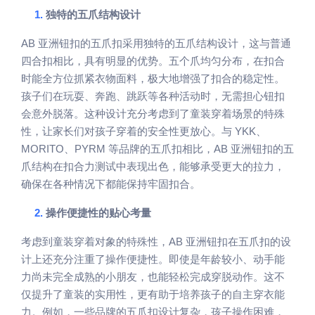
1.
独特的五爪结构设计
AB
亚洲钮扣的五爪扣采用独特的五爪结构设计，这与普通
四合扣相比，具有明显的优势。五个爪均匀分布，在扣合
时能全方位抓紧衣物面料，极大地增强了扣合的稳定性。
孩子们在玩耍、奔跑、跳跃等各种活动时，无需担心钮扣
会意外脱落。这种设计充分考虑到了童装穿着场景的特殊
YKK
性，让家长们对孩子穿着的安全性更放心。与
、
MORITO
PYRM
AB
、
等品牌的五爪扣相比，
亚洲钮扣的五
爪结构在扣合力测试中表现出色，能够承受更大的拉力，
确保在各种情况下都能保持牢固扣合。
2.
操作便捷性的贴心考量
AB
考虑到童装穿着对象的特殊性，
亚洲钮扣在五爪扣的设
计上还充分注重了操作便捷性。即使是年龄较小、动手能
力尚未完全成熟的小朋友，也能轻松完成穿脱动作。这不
仅提升了童装的实用性，更有助于培养孩子的自主穿衣能
力。例如，一些品牌的五爪扣设计复杂，孩子操作困难，