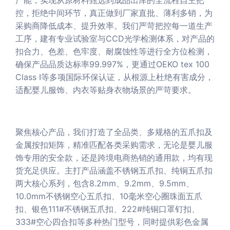
产能，实现从原材料甄选到成品出库的全流程自主把
控，拒绝中间环节，真正做到厂家直批、薄利多销，为
采购商降低成本、提升效率。我们严苛把控每一道生产
工序，建有专业试验室与CCD光学检测体系，对产品的
扣合力、色差、色牢度、耐腐蚀性等进行全方位检测，
确保产品品质达标率99.997%，更通过OEKO tex 100
Class I等多项国际环保认证，从根源上杜绝有害成分，
适配婴儿服饰、内衣等贴身衣物场景的严苛要求。
聚焦核心产品，我们打造了全品类、多规格的五爪扣及
金属按扣矩阵，精准匹配各类采购需求，无论是婴儿服
饰专用的安全款，还是跨境电商热销的通用款，均有现
货充足供应。主打产品涵盖不锈钢五爪扣、纯铜五爪扣
两大核心系列，包含8.2mm、9.2mm、9.5mm、
10.0mm不锈钢空心五爪扣、10毫米空心圈珠面五爪
扣、银色111#不锈钢五爪扣、222#纯铜口罩钉扣、
333#空心四合扣等多种热门型号，同时提供彩色金属