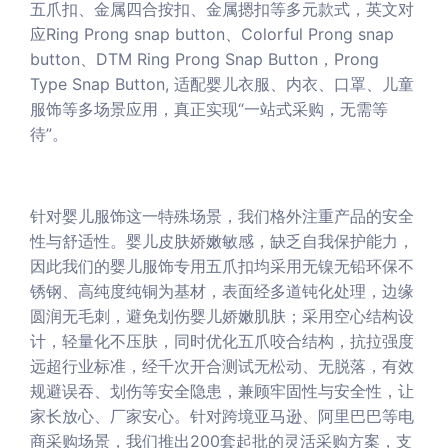
五爪扣、金属四合按扣、金属摁扣等多元款式，英文对
应Ring Prong snap button、Colorful Prong snap
button、DTM Ring Prong Snap Button，Prong
Type Snap Button, 适配婴儿衣服、内衣、口罩、儿童
服饰等多场景应用，真正实现“一站式采购，无需等
待”。
针对婴儿服饰这一特殊场景，我们格外注重产品的安全
性与舒适性。婴儿皮肤娇嫩敏感，缺乏自我保护能力，
因此我们的婴儿服饰专用五爪扣均采用无镍无铅环保不
锈钢、高纯度纯铜为基材，表面经多道钝化处理，边缘
圆润无毛刺，避免划伤婴儿娇嫩肌肤；采用空心结构设
计，轻量化不压肤，同时优化五爪咬合结构，抗拉强度
远超行业标准，经千次开合测试无松动、无脱落，有效
规避误吞、划伤等安全隐患，兼顾牢固性与安全性，让
家长放心、厂家安心。针对跨境亚马逊、阿里巴巴等电
商采购场景，我们推出200套起批的灵活采购方案，支