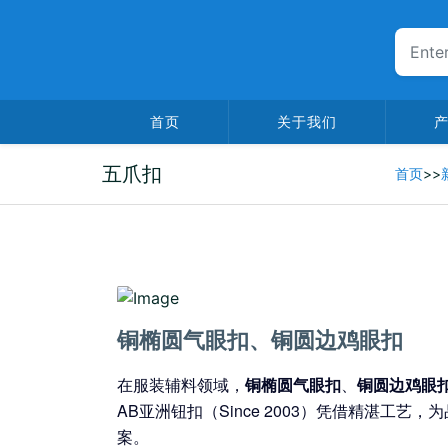
首页
关于我们
五爪扣
首页
>>
2026-01-29
铜椭圆气眼扣、铜圆边鸡眼扣
在服装辅料领域，
铜椭圆气眼扣
、
铜圆边鸡眼
AB亚洲钮扣（Since 2003）凭借精湛工
案。