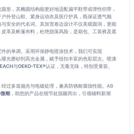
统圆形，其椭圆结构能更好地适配扁平鞋带或弹性织带，
于户外登山鞋、紧身运动衣及医疗护具，既保证透气顺
典与安全的代名词。其加宽卷边设计不仅美观圆润，更能
、皮革及帐篷布料，杜绝脱落风险，是箱包、工装裤及遮
配件的单调。采用环保静电喷涂技术，我们可实现
从哑光磨砂到高光金属，赋予纽扣丰富的色彩层次。喷漆
EACH
与
OEKO-TEX®
认证，无毒无味，特别受童装、
经过多道抛光与电镀处理，兼具防锈耐腐蚀性能。AB
O微雕
，助您的产品在细节处脱颖而出，引领辅料新潮