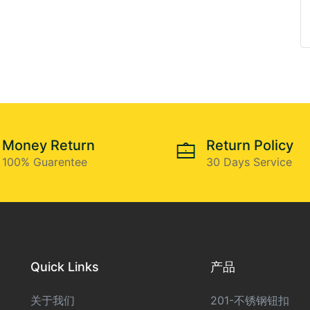
Money Return
Return Policy
100% Guarentee
30 Days Service
Quick Links
产品
关于我们
201-不锈钢钮扣