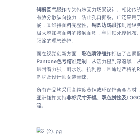
铜椭圆气眼扣
专为特殊受力场景设计。相比传
有效分散纵向拉力，防止孔口撕裂。广泛应用
畅，又维持面料完整性。
铜圆边鸡眼扣
则是经
极大增加与面料的接触面积，牢固锁死厚帆布
阳篷的理想选择。
而在视觉创新方面，
彩色喷漆纽扣
打破了金属
Pantone色号精准定制
，从活力橙到深邃黑，
层附着力强，耐水洗、抗刮擦，且通过严格的
R
潮牌及设计师女装青睐。
所有产品均采用高纯度黄铜或环保锌合金基材，
亚洲钮扣支持
非标尺寸开模、双色拼接及LOG
流。