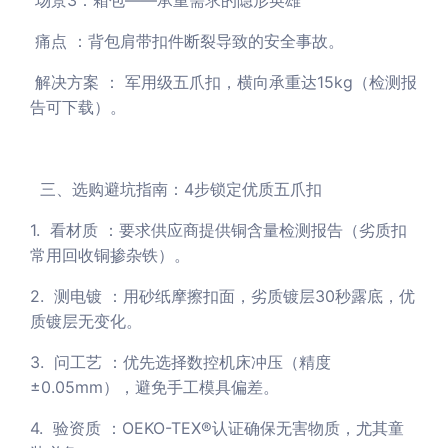
场景3：箱包——承重需求的隐形英雄
痛点 ：背包肩带扣件断裂导致的安全事故。
解决方案 ： 军用级五爪扣，横向承重达15kg（检测报
告可下载）。
三、选购避坑指南：4步锁定优质五爪扣
1. 看材质 ：要求供应商提供铜含量检测报告（劣质扣
常用回收铜掺杂铁）。
2. 测电镀 ：用砂纸摩擦扣面，劣质镀层30秒露底，优
质镀层无变化。
3. 问工艺 ：优先选择数控机床冲压（精度
±0.05mm），避免手工模具偏差。
4. 验资质 ：OEKO-TEX®认证确保无害物质，尤其童