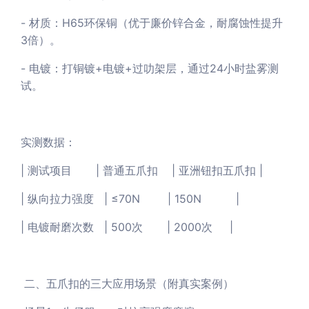
- 材质：H65环保铜（优于廉价锌合金，耐腐蚀性提升
3倍）。
- 电镀：打铜镀+电镀+过叻架层，通过24小时盐雾测
试。
实测数据：
| 测试项目 | 普通五爪扣 | 亚洲钮扣五爪扣 |
| 纵向拉力强度 | ≤70N | 150N |
| 电镀耐磨次数 | 500次 | 2000次 |
二、五爪扣的三大应用场景（附真实案例）