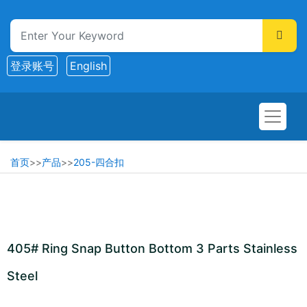
登录账号
English
首页
>>
产品
>>
205-四合扣
405# Ring Snap Button Bottom 3 Parts Stainless
Steel