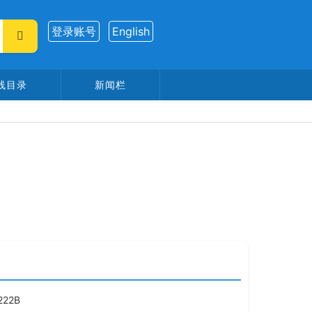
登录账号
English
线目录
新闻栏
:
222B