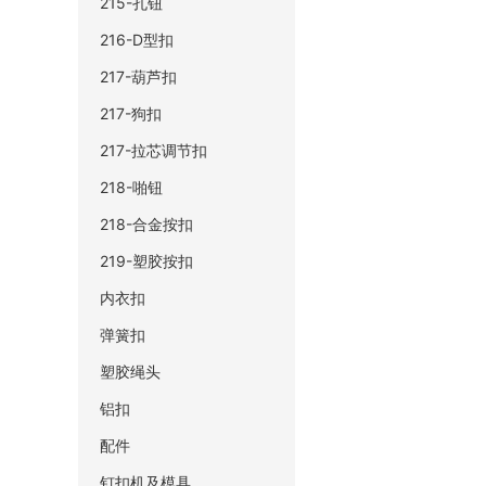
215-孔钮
216-D型扣
217-葫芦扣
217-狗扣
217-拉芯调节扣
218-啪钮
218-合金按扣
219-塑胶按扣
内衣扣
弹簧扣
塑胶绳头
铝扣
配件
钉扣机及模具