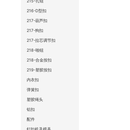
215-孔钮
216-D型扣
217-葫芦扣
217-狗扣
217-拉芯调节扣
218-啪钮
218-合金按扣
219-塑胶按扣
内衣扣
弹簧扣
塑胶绳头
铝扣
配件
钉扣机及模具