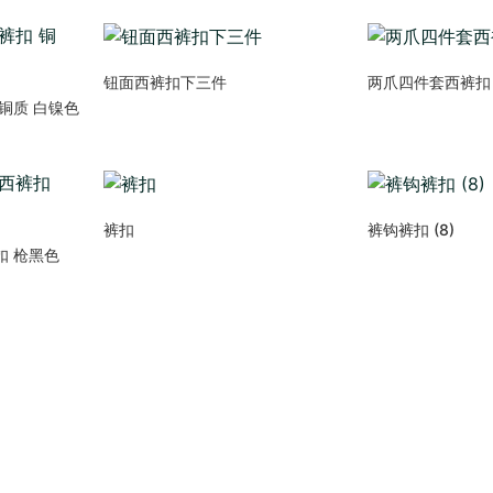
钮面西裤扣下三件
两爪四件套西裤扣
铜质 白镍色
裤扣
裤钩裤扣 (8)
扣 枪黑色