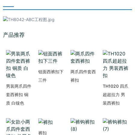
产品推荐
钮面西裤扣下
两爪四件套西
三件
裤扣
男装两爪四件
TH1020 四爪
套西裤扣 铜
超超拉力 男
质 白镍色
装西裤扣
裤扣