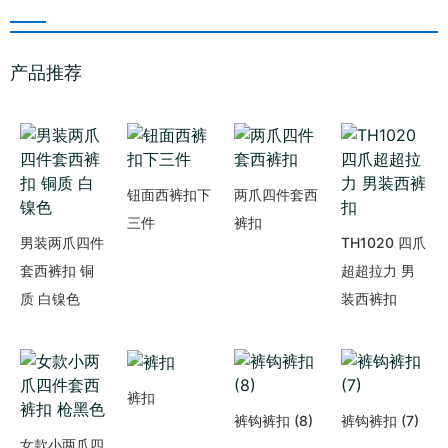
产品推荐
钮面西裤扣下
两爪四件套西
三件
裤扣
男装两爪四件
TH1020 四爪
套西裤扣 铜
超超拉力 男
质 白镍色
装西裤扣
裤扣
裤钩裤扣 (8)
裤钩裤扣 (7)
女款小两爪四