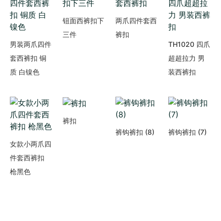
钮面西裤扣下
两爪四件套西
三件
裤扣
男装两爪四件
TH1020 四爪
套西裤扣 铜
超超拉力 男
质 白镍色
装西裤扣
裤扣
裤钩裤扣 (8)
裤钩裤扣 (7)
女款小两爪四
件套西裤扣
枪黑色