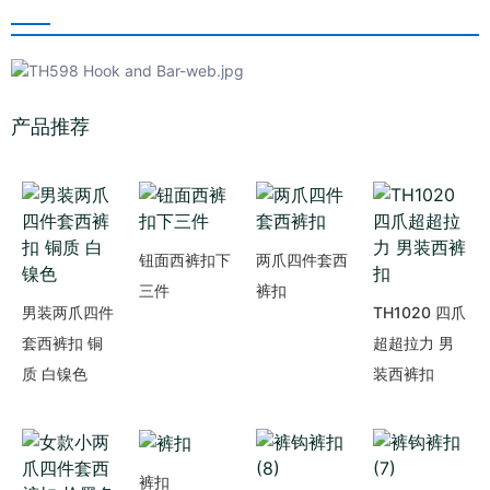
产品推荐
钮面西裤扣下
两爪四件套西
三件
裤扣
男装两爪四件
TH1020 四爪
套西裤扣 铜
超超拉力 男
质 白镍色
装西裤扣
裤扣