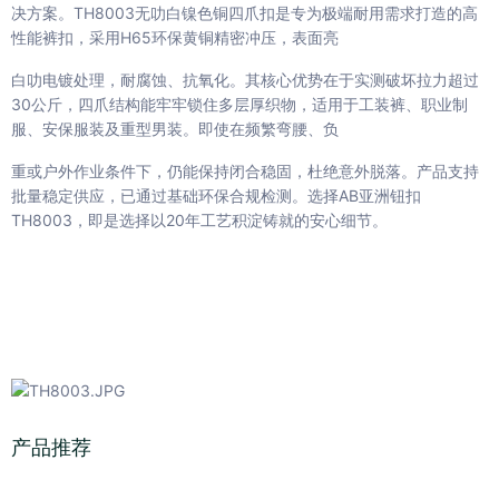
决方案。TH8003无叻白镍色铜四爪扣是专为极端耐用需求打造的高
性能裤扣，采用H65环保黄铜精密冲压，表面亮
白叻电镀处理，耐腐蚀、抗氧化。其核心优势在于实测破坏拉力超过
30公斤，四爪结构能牢牢锁住多层厚织物，适用于工装裤、职业制
服、安保服装及重型男装。即使在频繁弯腰、负
重或户外作业条件下，仍能保持闭合稳固，杜绝意外脱落。产品支持
批量稳定供应，已通过基础环保合规检测。选择AB亚洲钮扣
TH8003，即是选择以20年工艺积淀铸就的安心细节。
产品推荐