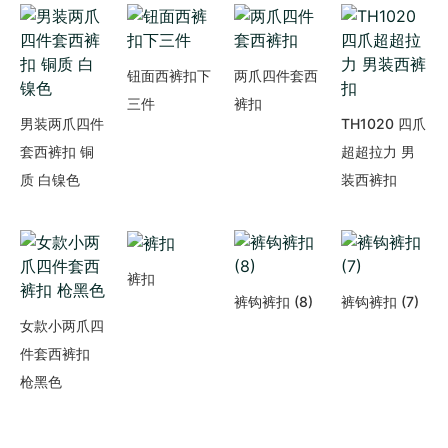
钮面西裤扣下
两爪四件套西
三件
裤扣
男装两爪四件
TH1020 四爪
套西裤扣 铜
超超拉力 男
质 白镍色
装西裤扣
裤扣
裤钩裤扣 (8)
裤钩裤扣 (7)
女款小两爪四
件套西裤扣
枪黑色