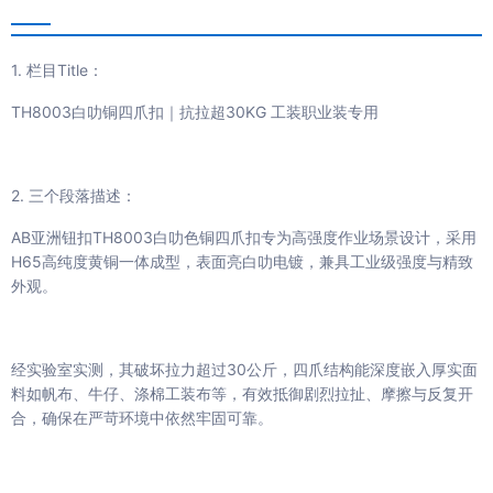
1. 栏目Title：
TH8003白叻铜四爪扣｜抗拉超30KG 工装职业装专用
2. 三个段落描述：
AB亚洲钮扣TH8003白叻色铜四爪扣专为高强度作业场景设计，采用
H65高纯度黄铜一体成型，表面亮白叻电镀，兼具工业级强度与精致
外观。
经实验室实测，其破坏拉力超过30公斤，四爪结构能深度嵌入厚实面
料如帆布、牛仔、涤棉工装布等，有效抵御剧烈拉扯、摩擦与反复开
合，确保在严苛环境中依然牢固可靠。