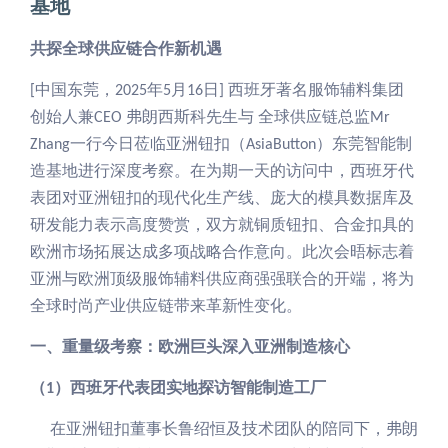
基地
共探全球供应链合作新机遇
中国东莞，
年
月
日
西班牙著名服饰辅料集团
[
2025
5
16
]
创始人兼
弗朗西斯科先生与 全球供应链总监
CEO
Mr
一行今日莅临亚洲钮扣（
）东莞智能制
Zhang
AsiaButton
造基地进行深度考察。在为期一天的访问中，西班牙代
表团对亚洲钮扣的现代化生产线、庞大的模具数据库及
研发能力表示高度赞赏，双方就铜质钮扣、合金扣具的
欧洲市场拓展达成多项战略合作意向。此次会晤标志着
亚洲与欧洲顶级服饰辅料供应商强强联合的开端，将为
全球时尚产业供应链带来革新性变化。
一、重量级考察：欧洲巨头深入亚洲制造核心
（
）西班牙代表团实地探访智能制造工厂
1
在亚洲钮扣董事长鲁绍恒及技术团队的陪同下，弗朗