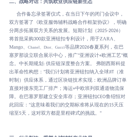
二、战略对话：共筑欧亚供应链新生态
合作备忘录签署仪式，在当日下午的闭门会议中，
双方签署了《欧亚服饰辅料战略合作框架协议》，明确
分两步拓展双方关系的发展。短期计划（
）
2025-2026
将首批采购
款亚洲钮扣专利设计，用于
ZARA
、
300
Mango
、
等品牌
春夏系列，在巴
Chanel
、
Dior
、
Gucci
2026
塞罗那设立联合展示中心，推广
亚洲设计
欧洲工艺
概
"
+
"
念。中长期规划
供应链深度整合方案。
弗朗西斯科提
:
出革命性构想：
我们计划将亚洲钮扣纳入全球
（准
"
JIT
时制）供应体系，通过区块链技术实现：欧洲品牌订单
直接对接东莞工厂排产；海运
中欧班列双通道物流保
+
障。
在
巴塞罗那建立安全库存
；
亚洲钮扣
鲁绍恒对
CEO
此回应：
这意味着我们的交期标准将从现在的
天压
"
15
缩至
天，这对双方都是里程碑式的挑战。
5
"