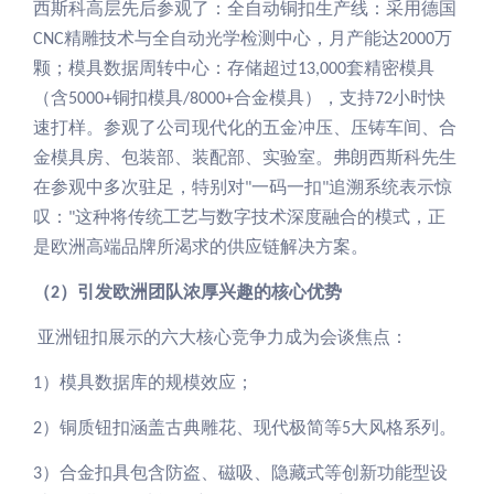
西斯科高层先后参观了：全自动铜扣生产线：采用德国
精雕技术与全自动光学检测中心，月产能达
万
CNC
2000
颗；模具数据周转中心：存储超过
套精密模具
13,000
（含
铜扣模具
合金模具），支持
小时快
5000+
/8000+
72
速打样。参观了公司现代化的五金冲压、压铸车间、合
金模具房、包装部、装配部、实验室。弗朗西斯科先生
在参观中多次驻足，特别对
一码一扣
追溯系统表示惊
"
"
叹：
这种将传统工艺与数字技术深度融合的模式，正
"
是欧洲高端品牌所渴求的供应链解决方案。
（
）引发欧洲团队浓厚兴趣的核心优势
2
亚洲钮扣展示的
六
大核心竞争力成为会谈焦点：
模具数据库的规模效应；
1）
铜质钮扣涵盖古典雕花、现代极简等
大风格系列
。
2）
5
合金扣具包含防盗、磁吸、隐藏式等创新功能型设
3）