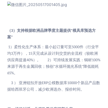
支持根据欧洲品牌季度主题提供
模具库预选方
（3）
"
案
"
）柔性化生产体系：最小起订量可至
件（行业平
1
5000
均
万件），
天完成从设计到交货的全流程（较欧洲
3
15
供应商提速
）。
）可持续发展实践：铜材
40%
2
100%
来源于再生金属回收；独创
水循环
抛光
系统
降低能耗
"
"
。
65%
） 亚洲钮扣开放
公模数据库
个新品产品数
3
ERP
10000
据给西班牙公司，减少
欧洲
选办
、
报价
时间。