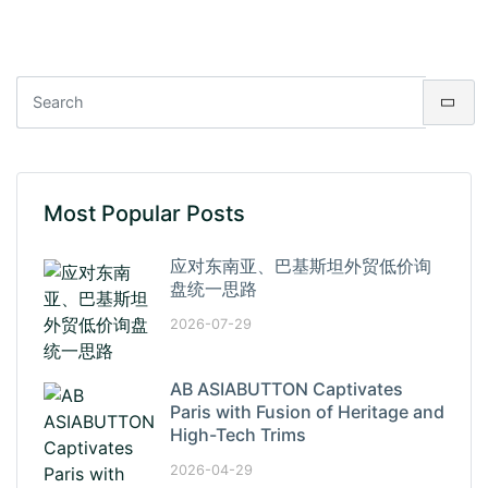
Most Popular Posts
应对东南亚、巴基斯坦外贸低价询
盘统一思路
2026-07-29
AB ASIABUTTON Captivates
Paris with Fusion of Heritage and
High-Tech Trims
2026-04-29