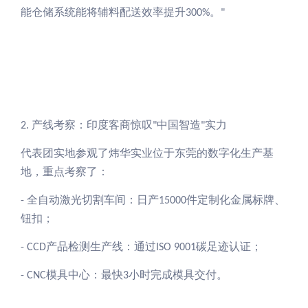
能仓储系统能将辅料配送效率提升
。
300%
"
产线考察：印度客商惊叹
中国智造
实力
2.
"
"
代表团实地参观了炜华实业位于东莞的数字化生产基
地，重点考察了：
全自动激光切割车间：日产
件定制化金属标牌、
-
1
5000
钮扣；
产品检测生产线：通过
碳足迹认证；
- CCD
ISO 9001
模具
中心：
最快
小时
完成模具
交付。
-
CNC
3