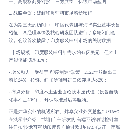
一、
高规格商务对接：三方共绘千亿级市场蓝图
战略会议：破解印度辅料市场增长密码
1.
在为期三天的访问中，印度代表团与炜华实业董事长鲁
绍恒、总经理李锋及核心研发团队进行了多轮闭门会
议。会议首次披露了印度服装辅料市场的关键数据：
市场规模：印度服装辅料年需求约
亿美元，但本土
-
45
产能仅能满足
；
30%
增长动力：受益于
印度制造
政策，
年服装出口
-
"
"
2022
增长
，拉链、纽扣等辅料进口依存度达
；
24%
62%
痛点分析：印度本土企业面临技术迭代慢（设备自动
-
化率不足
）、环保标准滞后等瓶颈。
40%
正是炜华实业的机遇所在。炜华实业外贸总监
GUSTAVO
在演示中介绍，
我们自主研发的
高端不锈钢过检针童
"
‘
装
纽扣
技术可帮助印度客户通过欧盟
认证，而智
’
REACH