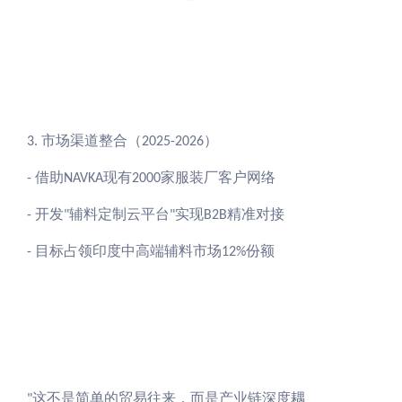
市场渠道整合（
）
3.
2025-2026
借助
现有
家服装厂客户网络
-
NAVKA
2000
开发
辅料定制云平台
实现
精准对接
-
"
"
B2B
目标占领印度中高端辅料市场
份额
-
12%
这不是简单的贸易往来，而是产业链深度耦
"