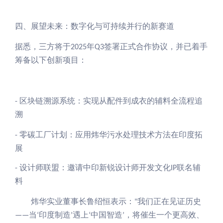
四、展望未来：数字化与可持续并行的新赛道
据悉，三方将于
年
签署正式合作协议，并已着手
2025
Q3
筹备以下创新项目：
区块链溯源系统：实现从
配件
到成衣的辅料全流程追
-
溯
零碳工厂计划：应用炜华
污水处理技术方法在印度拓
-
展
设计师联盟：邀请中印新锐设计师开发文化
联名辅
-
IP
料
炜华实业董事长鲁绍恒表示：
我们正在见证历史
"
当
印度制造
遇上
中国智造
，将催生一个更高效、
——
‘
’
‘
’