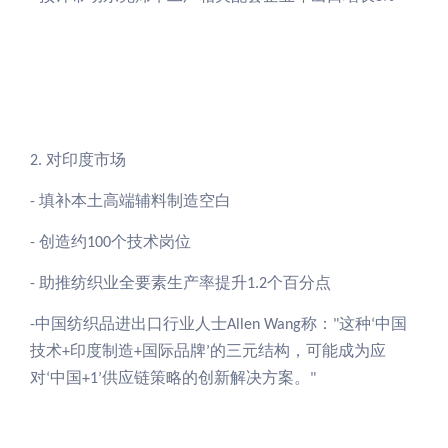
对印度市场
2.
填补本土高端辅料制造空白
-
创造约
个技术岗位
-
100
助推纺织业全要素生产率提升
个百分点
-
1.2
中国纺织品进出口
行业人士
称：
这种
中国
-
Allen Wang
"
‘
技术
印度制造
国际品牌
的三元结构，可能成为应
+
+
’
对
中国
供应链策略的创新解决方案。
‘
+1’
"