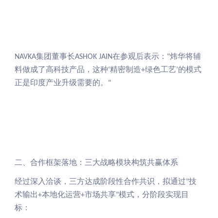
集团董事长
在参观后表示：
炜华将辅
NAVKA
ASHOK JAIN
"
料做成了高科技产品，这种
精密制造
绿色工艺
的模式
‘
+
’
正是印度产业升级需要的。
"
二、合作框架落地：三大战略模块构筑共赢体系
经过深入洽谈，三方达成阶段性合作共识，拟通过
技
"
术输出
本地化运营
市场共享
模式，分阶段实现目
+
+
"
标：