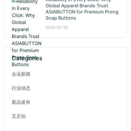
Global Apparel Brands Trust
ASIABUTTON for Premium Prong
Snap Buttons
2026-05-26
Categories
企业新闻
行业动态
新品发布
五爪扣