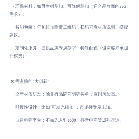
环保材料：如再生树脂扣、可降解纽扣（迎合品牌商的
-
ESG
需求）。
智能包装：每包钮扣附带二维码，扫码可看材质说明、搭配
-
建议。
定制化服务：提供品牌专属刻字、特殊配色（但需客户承担
-
开模费）。
❌ 需谨慎的“大创新”
全新材质研发：除非有品牌商明确买单，否则风险高。
-
颠覆性设计：比如“可发光纽扣”，市场接受度未知。
-
自建电商平台：不如先入驻
、抖音电商等成熟渠道。
-
1688