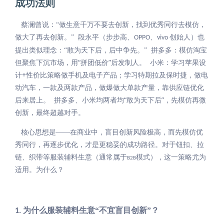
成功法则
蔡澜曾说：“做生意千万不要去创新，找到优秀同行去模仿，
做大了再去创新。” 段永平（步步高、
、
创始人）也
OPPO
vivo
拼多多：模仿淘宝
提出类似理念：“敢为天下后，后中争先。”
但聚焦下沉市场，用“拼团低价”后发制人。 小米：学习苹果设
计+性价比策略做手机及电子产品；学习特期拉及保时捷，做电
动汽车，一款及两款产品，做爆做大单款产量，靠供应链优化
后来居上。 拼多多、小米均两者均“敢为天下后”，先模仿再微
创新，最终超越对手。
核心思想是——在商业中，盲目创新风险极高，而先模仿优
秀同行，再逐步优化，才是更稳妥的成功路径。对于钮扣、拉
链、织带等服装辅料生意（通常属于
模式），这一策略尤为
B2B
适用。为什么？
为什么服装辅料生意“不宜盲目创新”？
1.