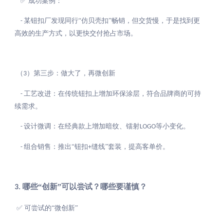
✅ 成功案例：
某钮扣厂发现同行“仿贝壳扣”畅销，但交货慢，于是找到更
-
高效的生产方式，以更快交付抢占市场。
（
）第三步：做大了，再微创新
3
工艺改进：在传统钮扣上增加环保涂层，符合品牌商的可持
-
续需求。
设计微调：在经典款上增加暗纹、镭射
等小变化。
-
LOGO
组合销售：推出“钮扣
缝线”套装，提高客单价。
-
+
哪些“创新”可以尝试？哪些要谨慎？
3.
✅ 可尝试的“微创新”