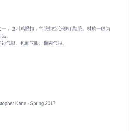
一，也叫鸡眼扣，气眼扣空心铆钉,鞋眼。材质一般为
制品。
宽边气眼、包面气眼、椭圆气眼。
her Kane - Spring 2017