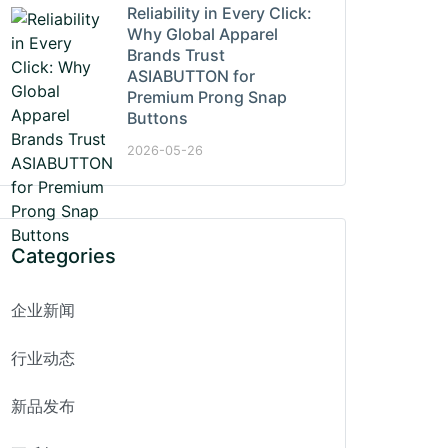
Reliability in Every Click:
Why Global Apparel
Brands Trust
ASIABUTTON for
Premium Prong Snap
Buttons
2026-05-26
Categories
企业新闻
行业动态
新品发布