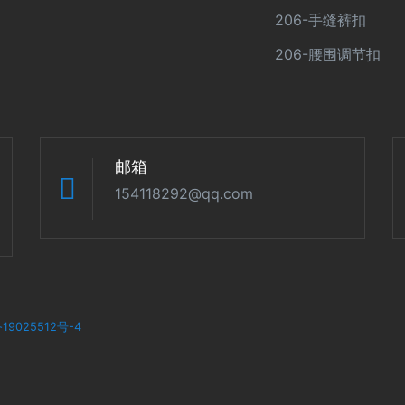
206-手缝裤扣
206-腰围调节扣
邮箱
154118292@qq.com
19025512号-4