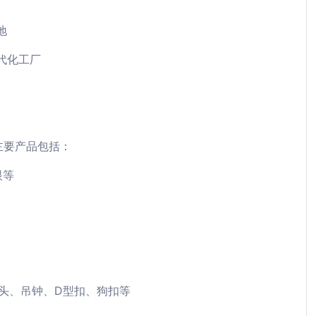
地
代化工厂
主要产品包括：
眼等
扣头、吊钟、D型扣、狗扣等