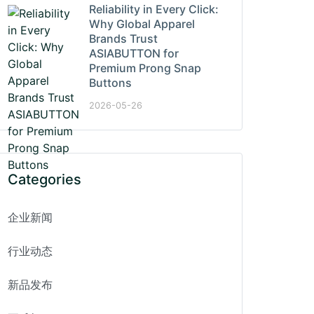
Reliability in Every Click:
Why Global Apparel
Brands Trust
ASIABUTTON for
Premium Prong Snap
Buttons
2026-05-26
Categories
企业新闻
行业动态
新品发布