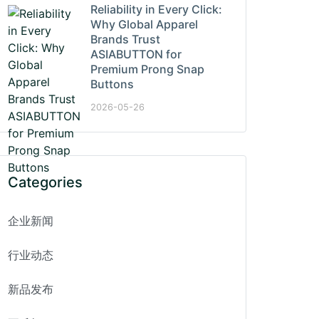
Reliability in Every Click:
Why Global Apparel
Brands Trust
ASIABUTTON for
Premium Prong Snap
Buttons
2026-05-26
Categories
企业新闻
行业动态
新品发布