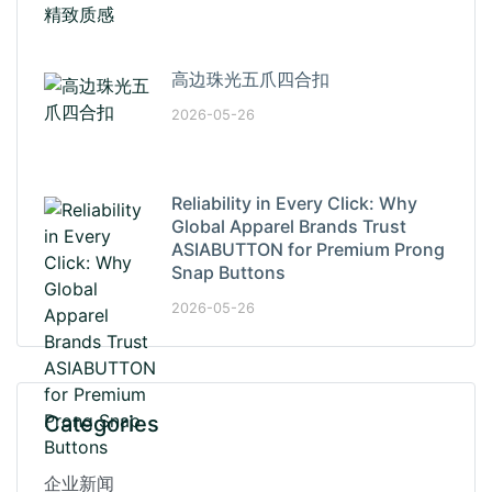
高边珠光五爪四合扣
2026-05-26
Reliability in Every Click: Why
Global Apparel Brands Trust
ASIABUTTON for Premium Prong
Snap Buttons
2026-05-26
Categories
企业新闻