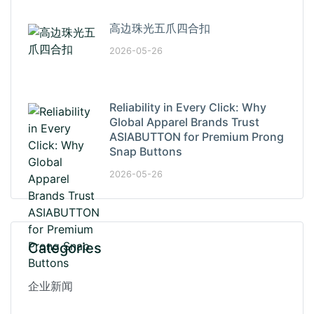
高边珠光五爪四合扣
2026-05-26
Reliability in Every Click: Why
Global Apparel Brands Trust
ASIABUTTON for Premium Prong
Snap Buttons
2026-05-26
Categories
企业新闻