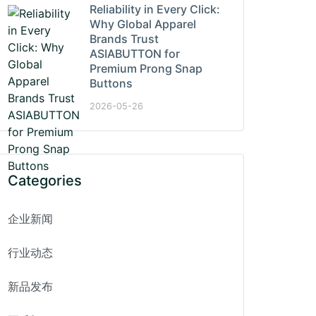
Reliability in Every Click:
Why Global Apparel
Brands Trust
ASIABUTTON for
Premium Prong Snap
Buttons
2026-05-26
Categories
企业新闻
行业动态
新品发布