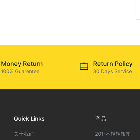
Money Return
Return Policy
100% Guarentee
30 Days Service
Quick Links
产品
关于我们
201-不锈钢钮扣