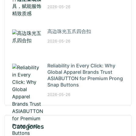
2026-05-26
高边珠光五爪四合扣
2026-05-26
Reliability in Every Click: Why
Global Apparel Brands Trust
ASIABUTTON for Premium Prong
Snap Buttons
2026-05-26
Categories