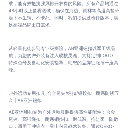
准，能有效抵抗强风掀开衣襟的风险。所有产品均通过
48小时以上盐雾测试，确保在海边、雨林等高湿高盐环
境下不生锈、不卡死。同时，我们提供过检针版本，满
足高端品牌出口需求。
从轻量化徒步到专业级探险，AB亚洲钮扣以军工级品
质，为您的户外装备注入硬核灵魂。支持定制LOGO、
特殊色号及自动化安装指导，助您的品牌征服每一座高
峰。
户外运动专用扣具_合金尾夹/绳扣/铜按扣 | 耐寒防锈五
金 | AB亚洲钮扣
AB亚洲钮扣专为户外运动服装提供高性能配件：合金
尾夹、高强绳扣、耐寒铜按扣。耐低温、抗盐雾、防散
口，适用于冲锋衣、登山包及战术装备。通过OEKO-