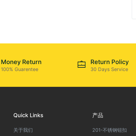
Money Return
Return Policy
100% Guarentee
30 Days Service
Quick Links
产品
关于我们
201-不锈钢钮扣