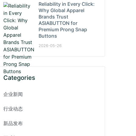
Reliability in Every Click:
Why Global Apparel
Brands Trust
ASIABUTTON for
Premium Prong Snap
Buttons
2026-05-26
Categories
企业新闻
行业动态
新品发布