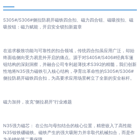
S305#/S306#侧拉防易开磁铁四合扣、磁力四合钮、磁吸按扣、磁
吸按钮：磁力赋能，开启安全锁扣新篇章
在追求极致功能与可靠性的扣合领域，传统四合扣虽应用广泛，却始
终面临侧向受力易意外开启的痛点。源于对S405#/S406#经典车篷
钮结构的深刻洞察，并融合公司专利超薄技术S392的精髓，我们创新
性地将N35强力磁铁引入核心结构，孕育出革命性的S305#/S306#
侧拉防易开磁铁四合扣，为高要求应用场景树立了全新的安全标杆。
磁力加持，攻克“侧拉易开”行业难题
N35强力磁芯： 在公扣与母扣结合的核心位置，精密嵌入了高性能
N35钕铁硼磁铁。磁铁产生的强大吸附力并非取代机械扣合，而是作
为关键的第二重保障。