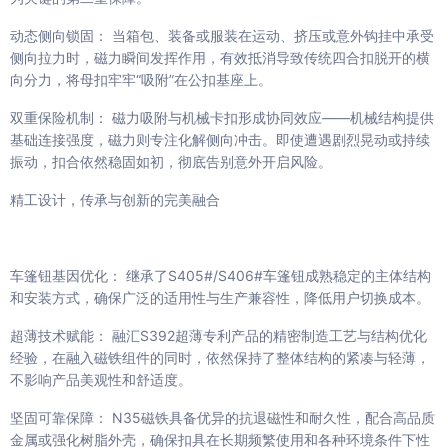
动态侧向锁固： 当箱包、装备或服装在运动、挤压或意外钩挂中承受
侧向拉力时，磁力瞬间发挥作用，有效抵消导致传统四合扣脱开的横
向分力，将母扣牢牢“吸附”在公扣基座上。
双重保险机制： 磁力吸附与机械卡扣形成协同效应——机械结构提供
基础连接强度，磁力则专注化解侧向冲击。即使遭遇剧烈晃动或持续
振动，扣合依然稳固如初，彻底告别意外开启风险。
精工设计，传承与创新的完美融合
车篷钮基因优化： 继承了S405#/S406#车篷钮成熟稳定的主体结构
和安装方式，确保广泛的适用性与生产兼容性，降低用户切换成本。
超薄技术赋能： 融汇S392超薄专利产品的精密制造工艺与结构优化
经验，在融入磁铁组件的同时，依然保持了整体结构的紧凑与轻薄，
不影响产品美观性和舒适度。
坚固可靠保障： N35磁铁具备优异的抗退磁性和耐久性，配合高品质
金属或强化树脂外壳，确保扣具在长期频繁使用和各种环境条件下性