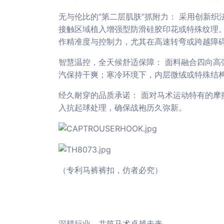
无与伦比的“第二层肌肤”抓附力： 采用创新
接触区域植入增强型防滑硅胶印花或特殊纹理。
作精准度与控制力，尤其在高速转弯或跨越障
智慧温控，全天候舒适保障： 面料融合四向高
汽保持干爽；寒冷环境下，内层微绒或特殊结
经久耐穿的品质承诺： 面对马术运动特有的摩
入抗起球处理，确保战袍历久弥新。
（专利马裤裤扣，仿者必究）
深耕行业，共筑马术卓越未来