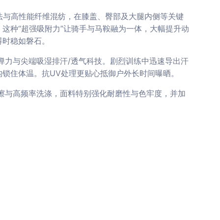
织法与高性能纤维混纺，在膝盖、臀部及大腿内侧等关键
这种“超强吸附力”让骑手与马鞍融为一体，大幅提升动
碍时稳如磐石。
弹力与尖端吸湿排汗/透气科技。剧烈训练中迅速导出汗
构锁住体温。抗UV处理更贴心抵御户外长时间曝晒。
擦与高频率洗涤，面料特别强化耐磨性与色牢度，并加