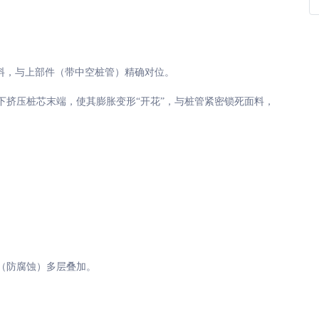
面料，与上部件（带中空桩管）精确对位。
下挤压桩芯末端，使其膨胀变形
“开花”，与桩管紧密锁死面料，
（防腐蚀）多层叠加。