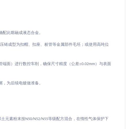
确配比熔融成液态合金。
速压铸成型为扣帽、扣座、桩管等金属部件毛坯；或使用高吨位
管端面）进行数控车削，确保尺寸精度（公差±
）与表面
0.02mm
屑，为后续电镀做准备。
稀土元素粉末按
等级配方混合，在惰性气体保护下
N50/N52/N55