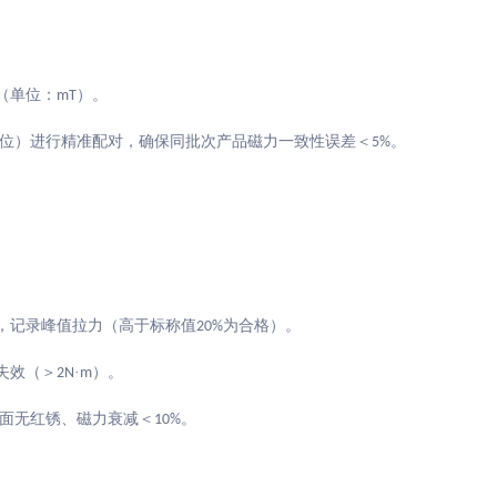
（单位：
）。
mT
位）进行精准配对，确保同批次产品磁力一致性误差＜
。
5%
，记录峰值拉力（高于标称值
为合格）。
20%
失效（＞
·
）。
2N
m
面无红锈、磁力衰减＜
。
10%