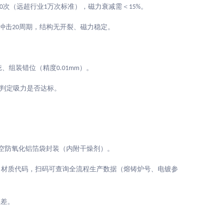
次（远超行业
万次标准），磁力衰减需＜
。
0
1
15%
冲击
周期，结构无开裂、磁力稳定。
20
疵、组装错位（精度
）。
0.01mm
判定吸力是否达标。
真空防氧化铝箔袋封装（内附干燥剂）。
、材质代码，扫码可查询全流程生产数据（熔铸炉号、电镀参
误差。