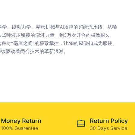
料学、磁动力学、精密机械与
质控的超级流水线。从稀
AI
从
吨液压铆接的澎湃力量，到
万次开合的极致耐久
15
5
种对“毫厘之间”的极致掌控，让
的磁吸扣成为服装、
AB
持续驱动着闭合技术的革新浪潮。
Money Return
Return Policy
100% Guarentee
30 Days Service