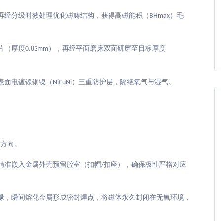
再经分级时效处理优化磁畴结构，获得高磁能积（
）毛
BHmax
片（厚度
），再经平面磨床双面研磨至目标厚度
0.83mm
表面电镀镍铜镍（
）三重防护层，隔绝氧气与湿气。
NiCuNi
极方向。
精准嵌入金属外壳预留腔室（扣帽
扣座），确保极性严格对应
/
缘，瞬间熔化金属形成密封焊点，将磁体永久封闭在无氧环境，