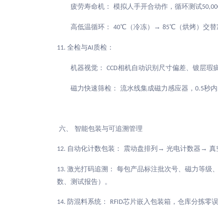
疲劳寿命机：
模拟人手开合动作，循环测试
50,00
高低温循环：
℃（冷冻）→
℃（烘烤）交替
40
85
全检与
质检：
11.
AI
机器视觉：
相机自动识别尺寸偏差、镀层瑕
CCD
磁力快速筛检：
流水线集成磁力感应器，
秒内
0.5
六、
智能包装与可追溯管理
自动化计数包装： 震动盘排列→ 光电计数器→ 
12.
激光打码追溯： 每包产品标注批次号、磁力等级
13.
数、测试报告）。
防混料系统：
芯片嵌入包装箱，仓库分拣零
14.
RFID