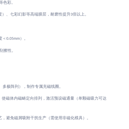
等色彩。
度）、七彩幻影等高端膜层，耐磨性提升
倍以上。
3
度＜
）。
0.05mm
刮擦性。
、多极阵列），制作专属充磁线圈。
，使磁体内磁畴定向排列，激活预设磁通量（单颗磁吸力可达
工艺，避免磁屑吸附干扰生产（需使用非磁化模具）。