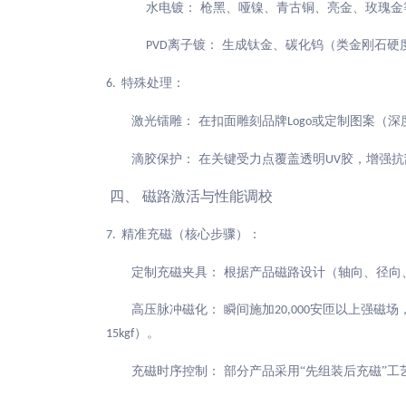
水电镀：
枪黑、哑镍、青古铜、亮金、玫瑰金
离子镀： 生成钛金、碳化钨（类金刚石硬
PVD
特殊处理：
6.
激光镭雕：
在扣面雕刻品牌
或定制图案（深
Logo
滴胶保护：
在关键受力点覆盖透明
胶，增强抗
UV
四、
磁路激活与性能调校
精准充磁（核心步骤）：
7.
定制充磁夹具：
根据产品磁路设计（轴向、径向
高压脉冲磁化：
瞬间施加
安匝以上强磁场
20,000
）。
15kgf
充磁时序控制：
部分产品采用
“先组装后充磁”