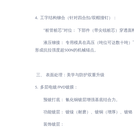
工字结构铆合（针对四合扣
双帽撞钉）：
4.
/
“桩管桩芯”对位： 下部件（带尖锐桩芯）穿透
液压铆接：
专用模具在高压（吨位可达数十吨）
形成抗拉强度超
的机械锚点。
500N
三、
表面处理：美学与防护双重升级
多层电镀
镀膜：
5.
/PVD
预镀打底：
氰化铜镀层增强基底结合力。
功能镀层：
镀镍（耐磨）、镀铜（增厚）、镀铬
装饰镀层：