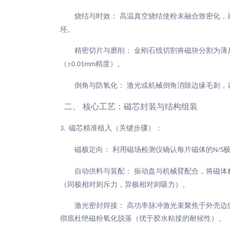
烧结与时效：
高温真空烧结使粉末融合致密化，
坯。
精密切片与磨削：
金刚石线切割将磁块分割为薄
（±
精度）。
0.01mm
倒角与防氧化：
激光或机械倒角消除边缘毛刺，
二、
核心工艺：磁芯封装与结构组装
磁芯精准植入（关键步骤）：
3.
磁极定向：
利用磁场检测仪确认每片磁体的
N/S
自动供料与装配：
振动盘与机械臂配合，将磁体
（同极相对则斥力，异极相对则吸力）。
激光密封焊接：
高功率脉冲激光束聚焦于外壳边
彻底杜绝磁粉氧化脱落（优于胶水粘接的耐候性）。