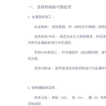
一、
原材料精炼与预处理
金属基材加工：
1.
合金熔铸：
高纯度铜、锌（或特定不锈钢）按精
连续压铸
冲压： 液态合金注入精密模具，经高
/
冲床对金属板材进行冲压成型。
车削
精加工： 对关键部件（如扣帽内腔、桩
/CNC
光洁度。
清洗与除油：
超声波清洗去除切削油污与金属碎
钕铁硼磁体定制：
2.
粉末冶金：
将钕（
）、铁（
）、硼（
）等
Nd
Fe
B
压制成型。