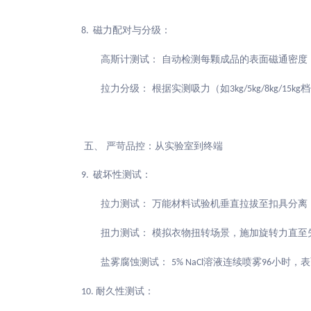
磁力配对与分级：
8.
高斯计测试：
自动检测每颗成品的表面磁通密度
拉力分级：
根据实测吸力（如
档
3kg/5kg/8kg/15kg
五、
严苛品控：从实验室到终端
破坏性测试：
9.
拉力测试：
万能材料试验机垂直拉拔至扣具分离
扭力测试：
模拟衣物扭转场景，施加旋转力直至
盐雾腐蚀测试：
溶液连续喷雾
小时，表
5% NaCl
96
耐久性测试：
10.