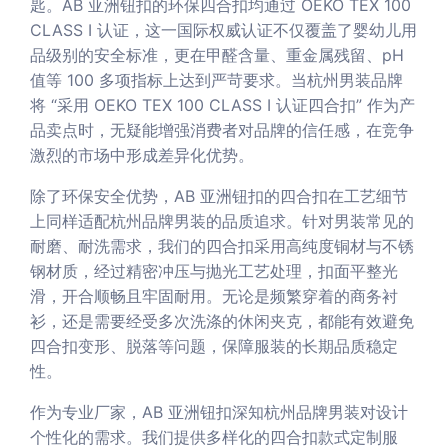
匙。AB 亚洲钮扣的环保四合扣均通过 OEKO TEX 100
CLASS I 认证，这一国际权威认证不仅覆盖了婴幼儿用
品级别的安全标准，更在甲醛含量、重金属残留、pH
值等 100 多项指标上达到严苛要求。当杭州男装品牌
将 “采用 OEKO TEX 100 CLASS I 认证四合扣” 作为产
品卖点时，无疑能增强消费者对品牌的信任感，在竞争
激烈的市场中形成差异化优势。
除了环保安全优势，AB 亚洲钮扣的四合扣在工艺细节
上同样适配杭州品牌男装的品质追求。针对男装常见的
耐磨、耐洗需求，我们的四合扣采用高纯度铜材与不锈
钢材质，经过精密冲压与抛光工艺处理，扣面平整光
滑，开合顺畅且牢固耐用。无论是频繁穿着的商务衬
衫，还是需要经受多次洗涤的休闲夹克，都能有效避免
四合扣变形、脱落等问题，保障服装的长期品质稳定
性。
作为专业厂家，AB 亚洲钮扣深知杭州品牌男装对设计
个性化的需求。我们提供多样化的四合扣款式定制服