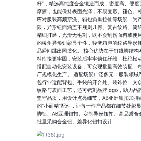
杆”，精选高纯度合金锻造而成，密度高、硬
摩擦，也能保持表面光泽，不易变形、褪色。
应对服装高频穿洗、箱包负重拉扯等场景，为产
限，异形钮面涵盖不规则几何、复古纹路、简
精细打磨，光滑无毛刺，既不会刮伤面料或使
的棱角异形钮彰显个性，轻奢箱包的纹路异形
品瞬间跳出同质化。 核心优势在于钉线脚结构
料衔接更牢固，安装后牢牢锁住纤维，杜绝松动
搭配自动化安装设备，可实现批量高效装配，
厂规模化生产。 适配场景广泛多元：服装领域
包行业适配背包、手袋的开合处、装饰位；文
纹路与表面工艺，还可镌刻品牌logo，助力
坚守品质，用设计点亮细节，AB亚洲钮扣加持
的“小而精”配件，让每一件产品都在细节处彰显匠心
脚钮、AB亚洲钮扣、定制异形钮扣、高品质合
批量采购合金钮、差异化钮扣设计