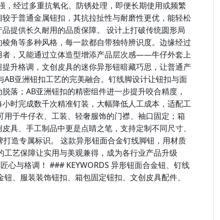
度强，经过多重抗氧化、防锈处理，即便长期使用或频繁
相较于普通金属钮扣，其抗拉扯性与耐磨性更优，能轻松
品提供长久耐用的品质保障。 设计上打破传统圆形局
约棱角等多种风格，每一款都自带独特辨识度。边缘经过
用者，又能通过立体造型增添产品层次感——牛仔外套上
钮提升格调，文创皮具的迷你异形钮暗藏巧思，让普通产
与AB亚洲钮扣工艺的完美融合。钉线脚设计让钮扣与面
脱落；AB亚洲钮扣的精密组件进一步提升咬合精度，
每小时完成数千次精准钉装，大幅降低人工成本，适配工
可用于牛仔衣、工装、轻奢服饰的门襟、袖口固定；箱
创皮具、手工制品中更是点睛之笔，支持定制不同尺寸、
品牌打造专属标识。 这款异形钮面合金钉线脚钮，用材质
的工艺保障让实用与美观兼得，成为各行业产品升级
与格调！ ### KEYWORDS 异形钮面合金钮、钉线
金钮、服装装饰钮扣、箱包固定钮扣、文创皮具配件、