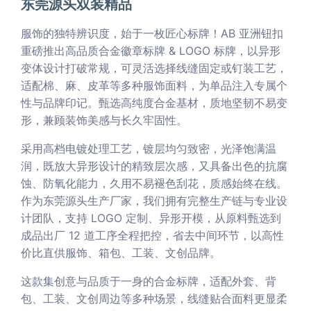
东莞源头双装精品
服饰的独特辨识度，始于一枚匠心标牌！AB 亚洲钮扣
重磅推出高品质合金徽章标牌 & LOGO 标牌，以异形
变体设计打破常规，可灵活选择线缝固定或钉装工艺，
适配棉、麻、皮革等多种服饰面料，为单品注入专属个
性与品牌印记。甄选高纯度合金基材，质地坚韧不易变
形，兼顾装饰美感与长久牢固性。
采用高档电镀处理工艺，镀层均匀致密，光泽饱满温
润，既放大异形设计的精致层次感，又具备出色的抗腐
蚀、防氧化能力，久用不易褪色刮花，质感始终在线。
作为东莞源头生产厂家，我们拥有完整生产链与专业设
计团队，支持 LOGO 定制、异形开模，从原料甄选到
成品出厂 12 道工序全程把控，省去中间环节，以高性
价比直供服饰、箱包、工装、文创品牌。
这款集创意与品质于一身的合金标牌，适配外套、背
包、工装、文创周边等多种场景，线缝贴合面料更显柔