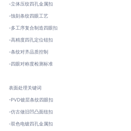
-立体压纹四孔金属扣
-蚀刻条纹四眼工艺
-多工序复合制造四眼扣
-高精度四孔定位钮扣
-条纹对齐品质控制
-四眼对称度检测标准
表面处理关键词
-PVD镀层条纹四眼扣
-仿古做旧凹凸面纽扣
-双色电镀四孔金属扣