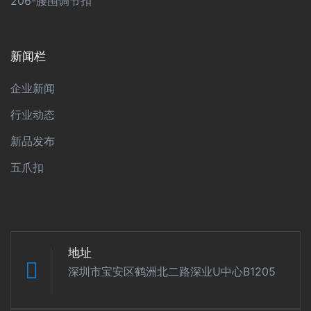
206-腰围调节扣
新闻栏
企业新闻
行业动态
新品发布
五爪扣
地址
深圳市宝安区鹤洲北二路深业U中心B1205