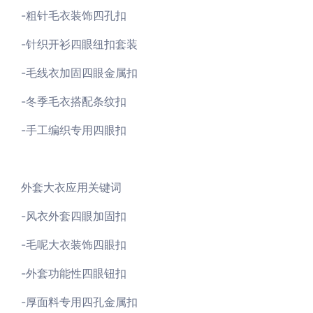
-粗针毛衣装饰四孔扣
-针织开衫四眼纽扣套装
-毛线衣加固四眼金属扣
-冬季毛衣搭配条纹扣
-手工编织专用四眼扣
外套大衣应用关键词
-风衣外套四眼加固扣
-毛呢大衣装饰四眼扣
-外套功能性四眼钮扣
-厚面料专用四孔金属扣