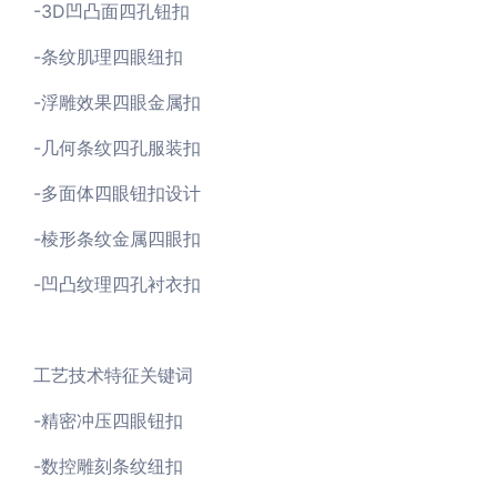
-3D凹凸面四孔钮扣
-条纹肌理四眼纽扣
-浮雕效果四眼金属扣
-几何条纹四孔服装扣
-多面体四眼钮扣设计
-棱形条纹金属四眼扣
-凹凸纹理四孔衬衣扣
工艺技术特征关键词
-精密冲压四眼钮扣
-数控雕刻条纹纽扣