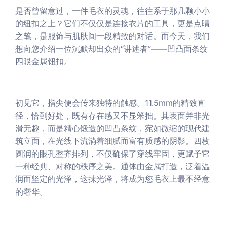
是否曾留意过，一件毛衣的灵魂，往往系于那几颗小小
的纽扣之上？它们不仅仅是连接衣片的工具，更是点睛
之笔，是服饰与肌肤间一段精致的对话。而今天，我们
想向您介绍一位沉默却出众的“讲述者”——凹凸面条纹
四眼金属钮扣。
初见它，指尖便会传来独特的触感。11.5mm的精致直
径，恰到好处，既有存在感又不显笨拙。其表面并非光
滑无趣，而是精心锻造的凹凸条纹，宛如微缩的现代建
筑立面，在光线下流淌着细腻而富有质感的阴影。四枚
圆润的眼孔整齐排列，不仅确保了穿线牢固，更赋予它
一种经典、对称的秩序之美。通体由金属打造，泛着温
润而坚定的光泽，这抹光泽，将成为您毛衣上最不经意
的奢华。